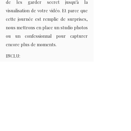
de les garder secret jusqu'à la
visualisation de votre vidéo. Et parce que
cette journée est remplie de surprises,
nous mettrons en place un studio photos
ou un confessionnal pour capturer
encore plus de moments.
INCLU:
2 photographes et 2 vidéastes
Jusqu'à 14 heures de présence
1 200 photos retouchées
Toutes les photos de la journée
Prises de vue avec drone
Prise de son pendant la cérémonie
Interviews à froid
Un album Standard 30x40 de 50 pages